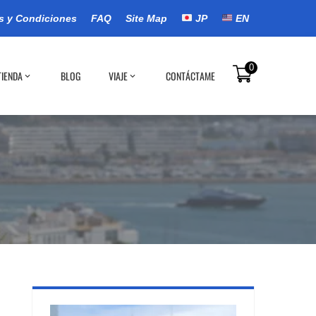
s y Condiciones
FAQ
Site Map
JP
EN
0
TIENDA
BLOG
VIAJE
CONTÁCTAME