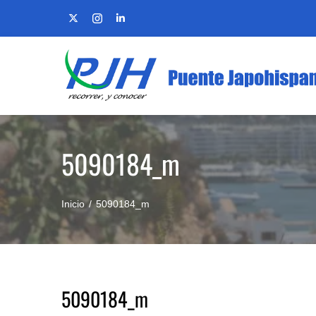
Skip
to
content
5090184_m
Inicio
5090184_m
5090184_m