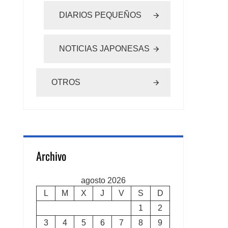
DIARIOS PEQUEÑOS
NOTICIAS JAPONESAS
OTROS
Archivo
agosto 2026
L
M
X
J
V
S
D
1
2
3
4
5
6
7
8
9