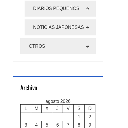
DIARIOS PEQUEÑOS
NOTICIAS JAPONESAS
OTROS
Archivo
agosto 2026
L
M
X
J
V
S
D
1
2
3
4
5
6
7
8
9