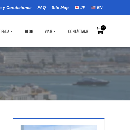
s y Condiciones
FAQ
Site Map
JP
EN
0
TIENDA
BLOG
VIAJE
CONTÁCTAME