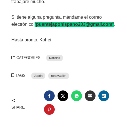
trabajaré mucho.
(
6
0
Si tiene alguna pregunta, mándame el correo
f
electrónico
“
puentejapohispano203@gmail.com
“
.
o
t
Hasta pronto, Kohei
o
s
CATEGORIES
Noticias
i
n
c
TAGS
Japón
renovación
l
u
í
FACEBOOK
TWITTER
WHATSAPP
EMAIL
LINKEDIN
d
SHARE
a
PINTEREST
s
)