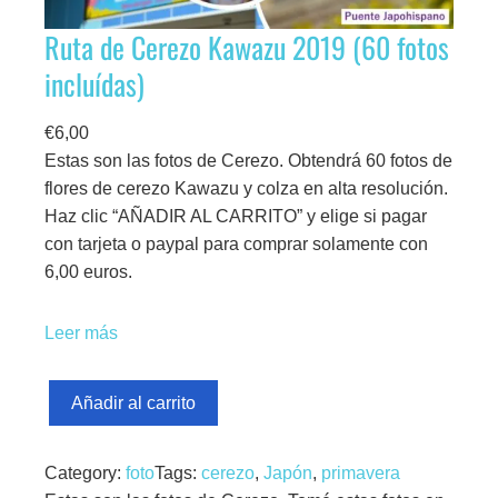
Ruta de Cerezo Kawazu 2019 (60 fotos
incluídas)
€
6,00
Estas son las fotos de Cerezo. Obtendrá 60 fotos de
flores de cerezo Kawazu y colza en alta resolución.
Haz clic “AÑADIR AL CARRITO” y elige si pagar
con tarjeta o paypal para comprar solamente con
6,00 euros.
Leer más
R
Añadir al carrito
u
t
Category:
foto
Tags:
cerezo
, 
Japón
, 
primavera
a