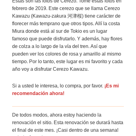
Estas son las fotos de Cerezo. Tomé estas fotos en
d
febrero de 2019. Este cerezo que se llama Cerezo
e
Kawazu (Kawazu-zakura 河津桜) tiene carácter de
C
florecer más temprano que otros tipos. Allí la costa
e
Miura donde está al sur de Tokio es un lugar
r
famoso que puede disfrutarlo. Y además, hay flores
e
de colza a lo largo de la vía del tren. Así que
z
pueden ver los colores de rosa y amarillo al mismo
o
tiempo. Por lo tanto, este lugar es mi favorito y cada
K
año voy a disfrutar Cerezo Kawazu.
a
w
a
Si a usted le interesa, lo compra, por favor.
¡Es mi
z
recomendación ahora!
u
2
De todos modos, ahora estoy haciendo la
0
renovación el sitio. Esta renovación se durará hasta
1
el final de este mes. ¡Casi dentro de una semana!
9