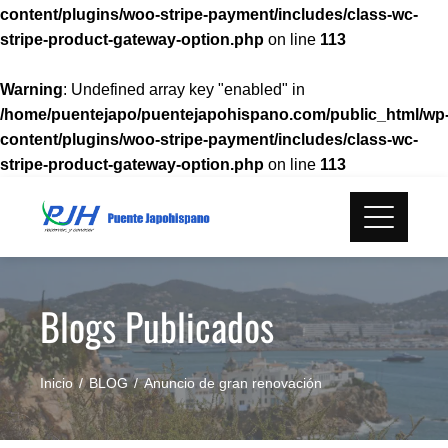
content/plugins/woo-stripe-payment/includes/class-wc-
stripe-product-gateway-option.php
on line
113
Warning
: Undefined array key "enabled" in
/home/puentejapo/puentejapohispano.com/public_html/wp
content/plugins/woo-stripe-payment/includes/class-wc-
stripe-product-gateway-option.php
on line
113
Skip
to
content
Blogs Publicados
Inicio
BLOG
Anuncio de gran renovación