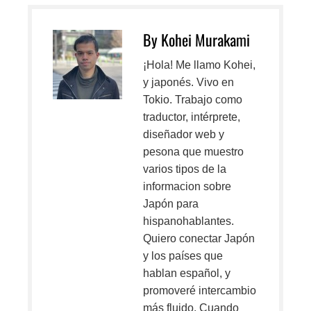
c
a
By Kohei Murakami
n
t
¡Hola! Me llamo Kohei,
i
y japonés. Vivo en
d
Tokio. Trabajo como
a
traductor, intérprete,
d
diseñador web y
pesona que muestro
varios tipos de la
informacion sobre
Japón para
hispanohablantes.
Quiero conectar Japón
y los países que
hablan español, y
promoveré intercambio
más fluido. Cuando