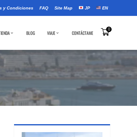
s y Condiciones
FAQ
Site Map
JP
EN
0
TIENDA
BLOG
VIAJE
CONTÁCTAME