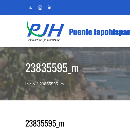
Skip
to
content
23835595_m
Inicio
23835595_m
23835595_m