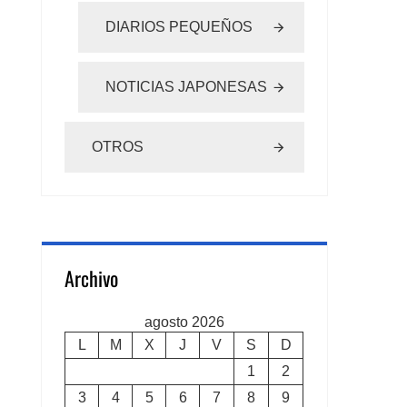
DIARIOS PEQUEÑOS
NOTICIAS JAPONESAS
OTROS
Archivo
agosto 2026
L
M
X
J
V
S
D
1
2
3
4
5
6
7
8
9